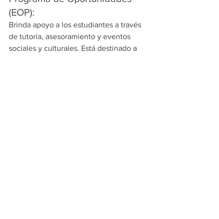
(EOP):
Brinda apoyo a los estudiantes a través 
de tutoría, asesoramiento y eventos 
sociales y culturales. Está destinado a 
ayudar a estudiantes de bajos ingresos 
y de primera generación.
Centros de Recursos Culturales:
EOP también patrocina centros de 
recursos culturales en el campus que 
crean un ambiente que aprecia la 
historia, el patrimonio, la educación y el 
crecimiento.
Clubes y organizaciones en el 
campus:
Hay una variedad de clubes y 